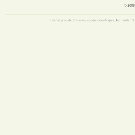
© 2008
Theme provided by www.acquia.com Acquia, Inc. under 