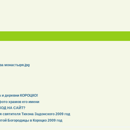
ва монастыря.jpg
а и деревни КОРОЦКО!
фото храмов его имени
ХОД НА САЙТ?
я святителя Тихона Задонского 2009 год
той Богородицы в Короцко 2009 год