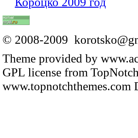
Короцко 2009 год
© 2008-2009 korotsko@g
Theme provided by www.acq
GPL license from TopNotc
www.topnotchthemes.com D